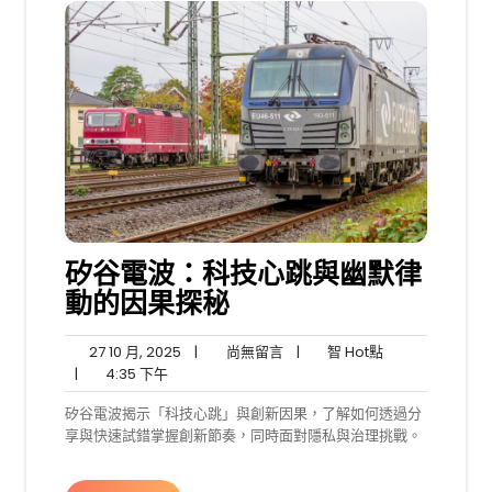
矽谷電波：科技心跳與幽默律
動的因果探秘
27
尚
智
27 10 月, 2025
|
尚無留言
|
智 Hot點
4:35
10
無
Hot
|
4:35 下午
下
月,
留
點
矽谷電波揭示「科技心跳」與創新因果，了解如何透過分
午
2025
言
享與快速試錯掌握創新節奏，同時面對隱私與治理挑戰。