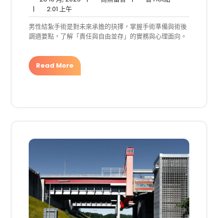
2:01
10
無
Hot
|
2:01 上午
上
月,
留
點
男性結紮手術是對未來承擔的抉擇，掌握手術準備與術後
午
2025
言
調適要點，了解「責任與自由並存」的實務與心理面向。
Read More