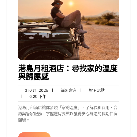
港島月租酒店：尋找家的溫度
與歸屬感
3
尚
智
3 10 月, 2025
|
尚無留言
|
智 Hot點
6:25
10
無
Hot
|
6:25 下午
下
月,
留
點
港島月租酒店讓你發現「家的溫度」，了解長租費用、合
午
2025
言
約與管家服務，掌握選房要點以獲得安心舒適的長期住宿
體驗。