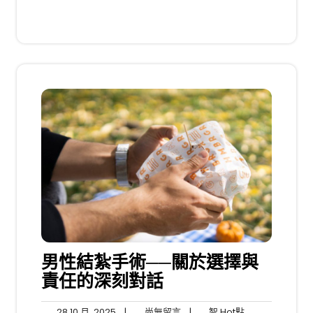
男性結紮手術──關於選擇與
責任的深刻對話
28
尚
智
28 10 月, 2025
|
尚無留言
|
智 Hot點