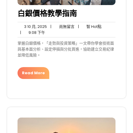
白銀價格教學指南
3
尚
智
3 10 月, 2025
|
尚無留言
|
智 Hot點
9:08
10
無
Hot
|
9:08 下午
下
月,
留
點
掌握白銀價格，「走勢與投資策略」一文帶你學會技術面
午
2025
言
與基本面分析、設定停損與分批買進，協助建立交易紀律
並降低風險。
Read More