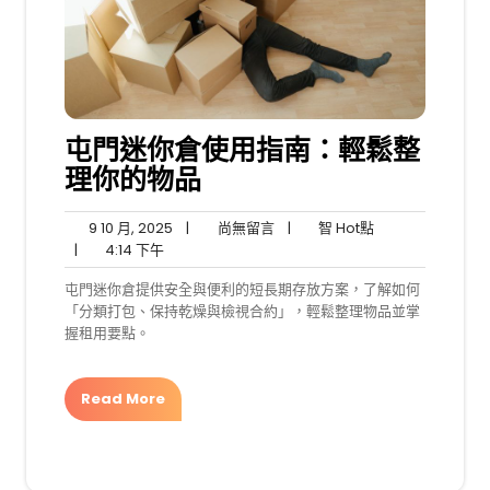
屯門迷你倉使用指南：輕鬆整
理你的物品
9
尚
智
9 10 月, 2025
|
尚無留言
|
智 Hot點
4:14
10
無
Hot
|
4:14 下午
下
月,
留
點
屯門迷你倉提供安全與便利的短長期存放方案，了解如何
午
2025
言
「分類打包、保持乾燥與檢視合約」，輕鬆整理物品並掌
握租用要點。
Read More