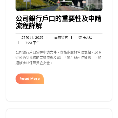
公司銀行戶口的重要性及申請
流程詳解
27
尚
智
27 10 月, 2025
|
尚無留言
|
智 Hot點
7:23
10
無
Hot
|
7:23 下午
下
月,
留
點
公司銀行戶口掌握申請文件、審核步驟與管理要點，說明
午
2025
言
從預約到批核的完整流程及實用「開戶與內控策略」，加
速核准並保障資金安全。
Read More