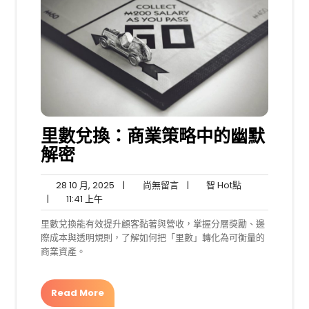
里數兌換：商業策略中的幽默
解密
28
尚
智
28 10 月, 2025
|
尚無留言
|
智 Hot點
11:41
10
無
Hot
|
11:41 上午
上
月,
留
點
里數兌換能有效提升顧客黏著與營收，掌握分層獎勵、邊
午
2025
言
際成本與透明規則，了解如何把「里數」轉化為可衡量的
商業資產。
Read More