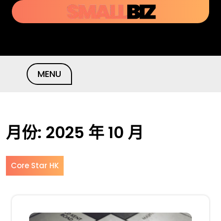
Skip
to
content
MENU
月份:
2025 年 10 月
Core Star HK