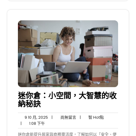
迷你倉：小空間，大智慧的收
納秘訣
9
尚
智
9 10 月, 2025
|
尚無留言
|
智 Hot點
1:08
10
無
Hot
|
1:08 下午
下
月,
留
點
迷你倉能提升居家與商務靈活度，了解如何以「安全、便
午
2025
言