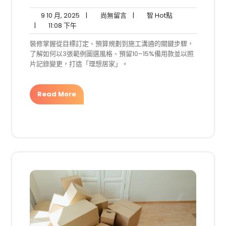
9
尚
智
9 10 月, 2025
|
尚無留言
|
智 Hot點
11:08
10
無
Hot
|
11:08 下午
下
月,
留
點
裝修掌握從目標訂定、預算規劃到施工溝通的關鍵步驟，
午
2025
言
了解如何以3張範例圖選風格、預留10–15%備用款並以照
片記錄變更，打造「理想居家」。
Read More