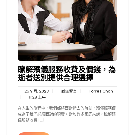
瞭解殯儀服務收費及價錢，為
逝者送別提供合理選擇
25
尚
Torres
25 9 月, 2023
|
尚無留言
|
Torres Chan
11:28
9
無
Chan
|
11:28 上午
上
月,
留
在人生的旅程中，我們都將面對逝去的時刻，殯儀服務便
午
2023
言
成為了我們必須面對的現實。對於許多家庭來說，瞭解殯
儀服務收費 […]