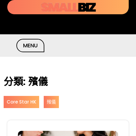
Skip
to
content
MENU
分類:
殯儀
Core Star HK
殯儀