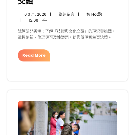
交融
6
尚
智
6 3 月, 2026
|
尚無留言
|
智 Hot點
3
12:06
無
Hot
|
12:06 下午
月,
下
留
點
試管嬰兒香港：了解「技術與文化交融」的現況與挑戰，
2026
午
言
掌握創新、倫理與可及性議題，助您做明智生育決策。
Read More