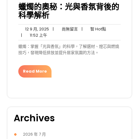
蠟燭的奧秘：光與香氛背後的
科學解析
12
尚
智
12 9 月, 2025
|
尚無留言
|
智 Hot點
11:52
9
無
Hot
|
11:52 上午
上
月,
留
點
蠟燭：掌握「光與香氛」的科學，了解選材、燈芯與燃燒
午
2025
言
技巧，發現降低排放並提升居家氛圍的方法。
Read More
Archives
2026 年 7 月