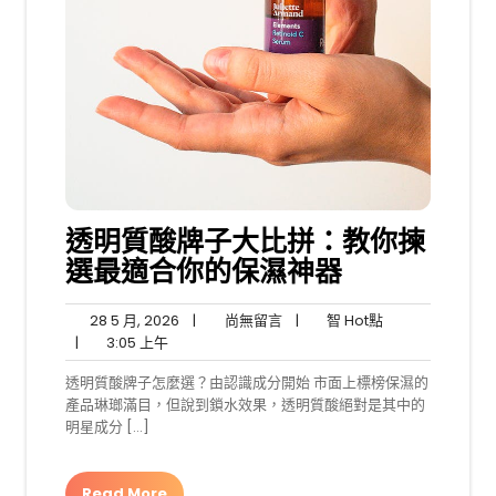
透明質酸牌子大比拼：教你揀
選最適合你的保濕神器
28
尚
智
28 5 月, 2026
|
尚無留言
|
智 Hot點
3:05
5
無
Hot
|
3:05 上午
上
月,
留
點
透明質酸牌子怎麼選？由認識成分開始 市面上標榜保濕的
午
2026
言
產品琳瑯滿目，但說到鎖水效果，透明質酸絕對是其中的
明星成分 […]
Read More