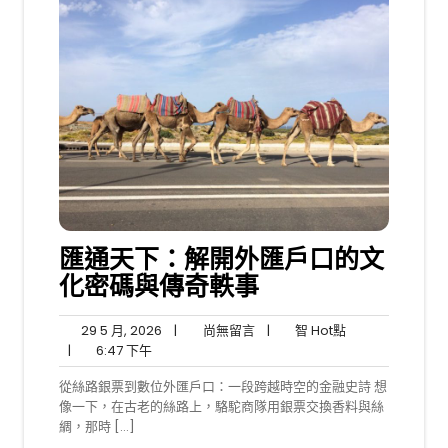
匯通天下：解開外匯戶口的文
化密碼與傳奇軼事
29
尚
智
29 5 月, 2026
|
尚無留言
|
智 Hot點
6:47
5
無
Hot
|
6:47 下午
下
月,
留
點
從絲路銀票到數位外匯戶口：一段跨越時空的金融史詩 想
午
2026
言
像一下，在古老的絲路上，駱駝商隊用銀票交換香料與絲
綢，那時 […]