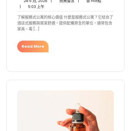
28
尚
智
28 5 月, 2026
|
尚無留言
|
智 Hot點
5:03
5
無
Hot
|
5:03 上午
上
月,
留
點
了解服務式公寓的核心價值 什麼是服務式公寓？它結合了
午
2026
言
酒店式服務與居家舒適，提供配備齊全的單位，通常包含
家具、電 […]
Read More