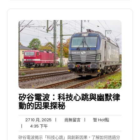
矽谷電波：科技心跳與幽默律
動的因果探秘
27
尚
智
27 10 月, 2025
|
尚無留言
|
智 Hot點
4:35
10
無
Hot
|
4:35 下午
下
月,
留
點
矽谷電波揭示「科技心跳」與創新因果，了解如何透過分
午
2025
言