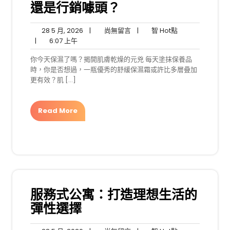
還是行銷噱頭？
28
尚
智
28 5 月, 2026
|
尚無留言
|
智 Hot點
6:07
5
無
Hot
|
6:07 上午
上
月,
留
點
你今天保濕了嗎？揭開肌膚乾燥的元兇 每天塗抹保養品
午
2026
言
時，你是否想過，一瓶優秀的舒緩保濕霜或許比多層疊加
更有效？肌 […]
Read More
服務式公寓：打造理想生活的
彈性選擇