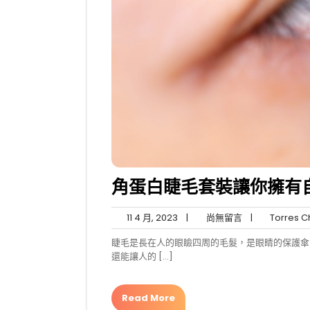
角蛋白睫毛套裝讓你擁有
11
尚
11 4 月, 2023
|
尚無留言
|
Torres C
4
無
睫毛是長在人的眼瞼四周的毛髮，是眼睛的保護傘
月,
留
還能讓人的 […]
2023
言
Read More