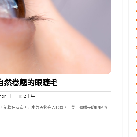
自然卷翹的眼睫毛
Torres
11:12
han
|
11:12 上午
Chan
上
，能擋住灰塵，汗水等異物進入眼睛。一雙上翹纖長的眼睫毛，
午