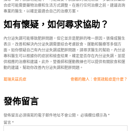
合症可能需要藥物治療和生活方式調整。在進行任何治療之前，建議咨詢
專業的醫生，以確定最適合自己的治療方案。
如有懷疑，如何尋求協助？
內分泌失調可能導致肥胖問題，但它並非是肥胖的唯一原因。張偉成醫生
表示，改善和解決內分泌失調需要綜合考慮飲食、運動和醫療等多個方
面。如你懷疑自己有內分泌失調或肥胖問題，請尋求醫生的幫助，內分泌
專科醫生可以根據你的症狀和檢查結果，確定是否存在內分泌失調，並提
供相應的治療和建議。此外，營養師和運動教練也可以提供有關飲食和運
動的建議，幫助你改善內分泌失調和肥胖問題。
文
葛瑞夫茲氏症
骨骼的敵人：骨質疏鬆症是什麼？
章
導
發佈留言
覽
發佈留言必須填寫的電子郵件地址不會公開。
必填欄位標示為
*
留言
*