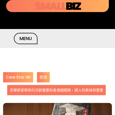
Skip
to
content
MENU
Core Star HK
飲食
奇華餅家帶來的月餅優惠和香港蝴蝶酥，誘人的美味與實惠