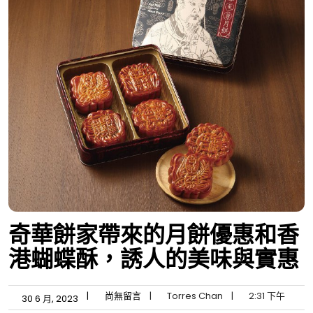
奇華餅家帶來的月餅優惠和香
港蝴蝶酥，誘人的美味與實惠
|
尚無留言
|
Torres Chan
|
2:31 下午
30 6 月, 2023