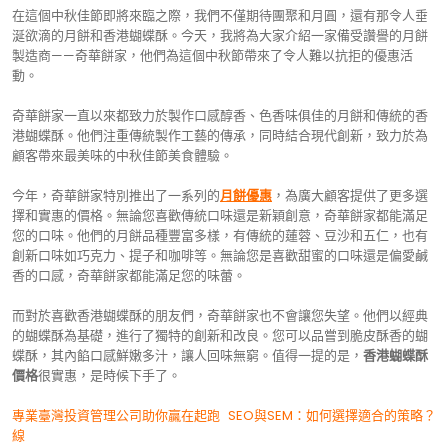
在這個中秋佳節即將來臨之際，我們不僅期待團聚和月圓，還有那令人垂
涎欲滴的月餅和香港蝴蝶酥。今天，我將為大家介紹一家備受讚譽的月餅
製造商——奇華餅家，他們為這個中秋節帶來了令人難以抗拒的優惠活
動。
奇華餅家一直以來都致力於製作口感醇香、色香味俱佳的月餅和傳統的香
港蝴蝶酥。他們注重傳統製作工藝的傳承，同時結合現代創新，致力於為
顧客帶來最美味的中秋佳節美食體驗。
今年，奇華餅家特別推出了一系列的
月餅優惠
，為廣大顧客提供了更多選
擇和實惠的價格。無論您喜歡傳統口味還是新穎創意，奇華餅家都能滿足
您的口味。他們的月餅品種豐富多樣，有傳統的蓮蓉、豆沙和五仁，也有
創新口味如巧克力、提子和咖啡等。無論您是喜歡甜蜜的口味還是偏愛鹹
香的口感，奇華餅家都能滿足您的味蕾。
而對於喜歡香港蝴蝶酥的朋友們，奇華餅家也不會讓您失望。他們以經典
的蝴蝶酥為基礎，進行了獨特的創新和改良。您可以品嘗到脆皮酥香的蝴
蝶酥，其內餡口感鮮嫩多汁，讓人回味無窮。值得一提的是，
香港蝴蝶酥
價格
很實惠，是時候下手了。
文
專業臺灣投資管理公司助你贏在起跑
SEO與SEM：如何選擇適合的策略？
線