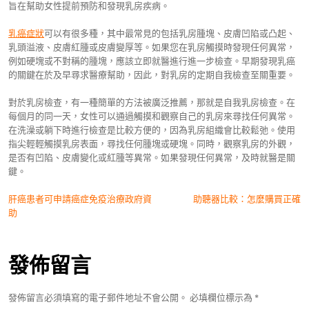
旨在幫助女性提前預防和發現乳房疾病。
乳癌症狀
可以有很多種，其中最常見的包括乳房腫塊、皮膚凹陷或凸起、
乳頭溢液、皮膚紅腫或皮膚變厚等。如果您在乳房觸摸時發現任何異常，
例如硬塊或不對稱的腫塊，應該立即就醫進行進一步檢查。早期發現乳癌
的關鍵在於及早尋求醫療幫助，因此，對乳房的定期自我檢查至關重要。
對於乳房檢查，有一種簡單的方法被廣泛推薦，那就是自我乳房檢查。在
每個月的同一天，女性可以通過觸摸和觀察自己的乳房來尋找任何異常。
在洗澡或躺下時進行檢查是比較方便的，因為乳房組織會比較鬆弛。使用
指尖輕輕觸摸乳房表面，尋找任何腫塊或硬塊。同時，觀察乳房的外觀，
是否有凹陷、皮膚變化或紅腫等異常。如果發現任何異常，及時就醫是關
鍵。
文
肝癌患者可申請癌症免疫治療政府資
助聽器比較：怎麼購買正確
助
章
導
發佈留言
覽
發佈留言必須填寫的電子郵件地址不會公開。
必填欄位標示為
*