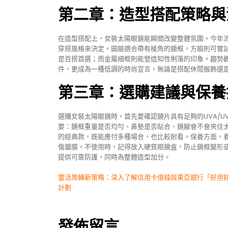
第二章：造型搭配策略與
在造型搭配上，女裝太陽眼鏡能瞬間改變整體氛圍。今年流行
穿搭風格來決定。圓臉適合帶有棱角的鏡框，方臉則可嘗
是百搭首選；而金屬細框則能營造知性俐落的印象。趨勢觀
件，更成為一種低調的時尚宣言。無論是搭配休閒服飾還
第三章：選購建議與保養
選購女裝太陽眼鏡時，首先要確認鏡片具有足夠的UVA/U
要：鏡框重量是否均勻、鼻墊是否貼合、鏡腳會不會夾住
的經典款，既能應付多種場合，也比較耐看。保養方面，
傷鍍膜。不使用時，記得放入硬質眼鏡盒，防止鏡框變形
提供可靠防護，同時為整體造型加分。
文
靈活周轉新策略：深入了解信用卡借錢與東亞銀行「好用
計劃
章
導
發佈留言