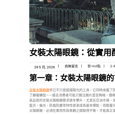
女裝太陽眼鏡：從實用
|
尚無留言
|
智 Hot點
|
2:
29 5 月, 2026
第一章：女裝太陽眼鏡的
女裝太陽眼鏡
早已不只是遮擋陽光的工具，它同時承載了
了顯著轉型——過去消費者可能只關注鏡片是否夠暗、價
高品質的女裝太陽眼鏡需求逐年攀升，尤其在亞洲市場，
藍光、偏光、防風防塵等特性逐漸成為基本標配，而輕量
太陽眼鏡，必須在實用性與美觀之間取得平衡，才能真正