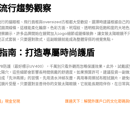
流行趨勢觀察
的貓眼框、飛行員框與oversized方框都大受歡迎，選擇時建議根據自己
試圓潤線條，這樣能柔化輪廓。色彩方面，玳瑁紋、透明框與低飽和度的大地色
察顯示，許多品牌開始在鏡臂加入Logo細節或鏈條裝飾，讓女裝太陽眼鏡不
是正式套裝，只要選對款式，這副眼鏡就能成為整體穿搭的視覺焦點。
指南：打造專屬時尚護盾
VB防護（最好標示UV400），千萬別只看外觀而忽略保護效果。此外，試戴感
太陽穴，這些細節會影響長時間佩戴的舒適度。如果預算許可，建議投資一副做
養成「先沖再擦」的習慣，先用清水沖掉灰塵，再用專用擦拭布輕拭鏡片，避免
或鏡片受壓。只要選對並善待你的女裝太陽眼鏡，它就能長期陪伴你，在日常與
錢」現金兌現
匯通天下：解開外匯戶口的文化密碼與