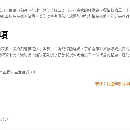
常用、偶爾用和長期存放三類；步驟二：用大小合適的收納箱、標籤和清單，上
包好並放在易找的位置。若空間會有濕氣，放置防潮包與抬高托盤，能延長物品
項
認租期、續約與退租程序；步驟二：詢問保險選項，了解倉庫對於損壞或失竊的
後取物不便。簽約後，建議定期檢視存放狀況並更新清單，保持倉內整潔。選對
本並提升生活品質。)
裝修：打造理想居家
示為
*