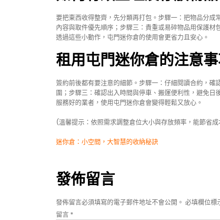
要把東西收得整齊，先分類再打包。步驟一：把物品分成
內容與取件優先順序；步驟三：貴重或易碎物品用保護材
透過這些小動作，屯門迷你倉的使用會更省力且安心。
租用屯門迷你倉的注意事
簽約前後都有要注意的細節。步驟一：仔細閱讀合約，確
圍；步驟三：確認出入時間與停車、搬運便利性，避免日
服務好的業者，使用屯門迷你倉會變得輕鬆又放心。
(溫馨提示：依照需求調整倉位大小與存放頻率，能節省成
文
迷你倉：小空間，大智慧的收納秘訣
章
導
發佈留言
覽
發佈留言必須填寫的電子郵件地址不會公開。
必填欄位標
留言
*