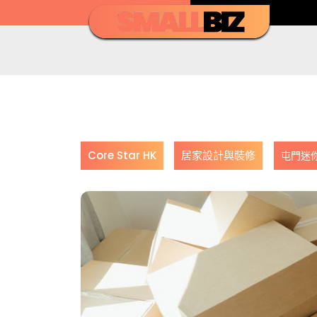
Skip
to
content
Core Star HK
居家設計與裝修
屯門迷