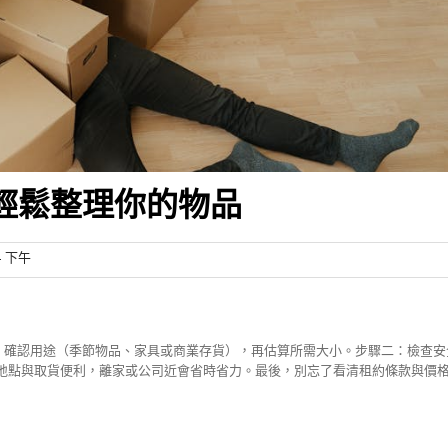
輕鬆整理你的物品
4 下午
：確認用途（季節物品、家具或商業存貨），再估算所需大小。步驟二：檢查安
較地點與取貨便利，離家或公司近會省時省力。最後，別忘了看清租約條款與價