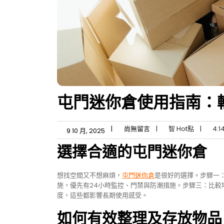
屯門迷你倉使用指南：
|
尚無留言
|
智 Hot點
|
4:1
9 10 月, 2025
選擇合適的屯門迷你倉
想找空間又不想麻煩，
屯門迷你倉
是很好的選擇。步驟一
施，優先有24小時監控、門禁與防潮措施。步驟三：比
度，這些都影響長期使用感受。
如何有效整理及存放物品