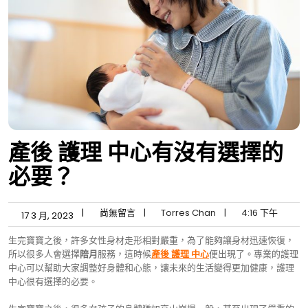
產後 護理 中心有沒有選擇的
必要？
|
尚無留言
|
Torres Chan
|
4:16 下午
17 3 月, 2023
生完寶寶之後，許多女性身材走形相對嚴重，為了能夠讓身材迅速恢復，
所以很多人會選擇
陪月
服務，這時候
產後 護理 中心
便出現了。專業的護理
中心可以幫助大家調整好身體和心態，讓未來的生活變得更加健康，護理
中心很有選擇的必要。