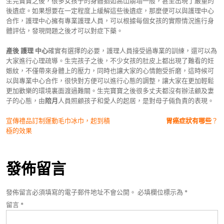
生完寶寶之後，很多女孩子的身體猶如高山崩塌一般，甚至出現了嚴重的
後遺症。如果想要在一定程度上緩解這些後遺症，那麼便可以與護理中心
合作，護理中心擁有專業護理人員，可以根據每個女孩的實際情況進行身
體評估，發現問題之後才可以對症下藥。
產後 護理 中心
確實有選擇的必要，護理人員接受過專業的訓練，還可以為
大家進行心理疏導。生完孩子之後，不少女孩的肚皮上都出現了難看的妊
娠紋，不僅帶來身體上的壓力，同時也讓大家的心情飽受折磨，這時候可
以與專業中心合作，很快對方便可以進行心態的調整，讓大家在更加輕鬆
更加歡樂的環境裏面渡過難關。生完寶寶之後很多丈夫都沒有辦法顧及妻
子的心態，由
陪月
人員照顧孩子和愛人的起居，是對母子倆負責的表現。
文
宣傳禮品訂制運動毛巾冰巾，起到積
胃癌症狀有哪些
？
極的效果
章
導
發佈留言
覽
發佈留言必須填寫的電子郵件地址不會公開。
必填欄位標示為
*
留言
*