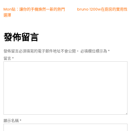
文
Mon貼：讓你的手機煥然一新的熱門
bruno 1200w在廚房的實用性
選擇
章
導
發佈留言
覽
發佈留言必須填寫的電子郵件地址不會公開。
必填欄位標示為
*
留言
*
顯示名稱
*