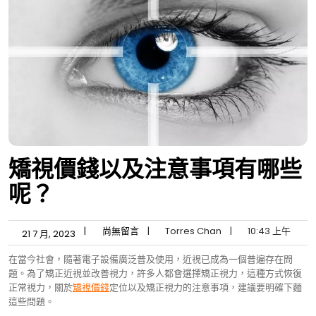
矯視價錢以及注意事項有哪些
呢？
|
尚無留言
|
Torres Chan
|
10:43 上午
21 7 月, 2023
在當今社會，隨著電子設備廣泛普及使用，近視已成為一個普遍存在問
題。為了矯正近視並改善視力，許多人都會選擇矯正視力，這種方式恢復
正常視力，關於
矯視價錢
定位以及矯正視力的注意事項，建議要明確下麵
這些問題。