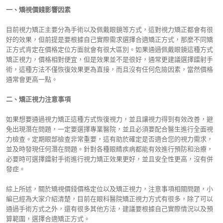
一、矯視價錢影響因素
目前視力矯正主要分為手術以及佩戴眼鏡等方式，這對視力矯正都會有很
好的效果，但前提是要根據自己實際需求選擇合適矯正方式，那麼不同矯
正方式肯定在價格定位方面就會有很大區別。如果通過佩戴眼鏡這種方式
矯正視力，價格相對便宜，但是效果並不是很好，通常更建議選擇鐳射手
術，這種方法不僅恢復效果更為直接，而且沒有任何危險因素，當然價格
通常會更高一點。
二、矯正視力注意事項
如果想要通過視力矯正這種方式恢復視力，並且讓視力得到有效改善，避
免出現潛在問題，一定要選擇專業醫院，並且必須要配合醫生進行全面視
力檢查。定期眼部檢查非常重要，這有助於確定是否適合您的視力需求，
並及時發現任何潛在問題。針對各種眼睛疾病都能有效進行預防和治療，
必要時可選擇鐳射手術進行視力矯正效果更好，並且安全性更高，沒有併
發症。
綜上所述，關於矯視價錢價格定位以及矯正視力，注意事項相關問題，小
編已經為大家介紹清楚，目前在眼科醫院矯正視力方式有很多，除了可以
通過手術方式之外，還有很多其他方法，建議要根據自己實際情況以及預
算範圍，選擇合適矯正方式。