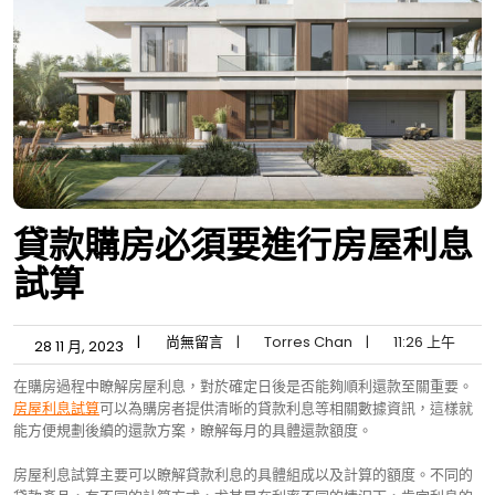
貸款購房必須要進行房屋利息
試算
|
尚無留言
|
Torres Chan
|
11:26 上午
28 11 月, 2023
在購房過程中瞭解房屋利息，對於確定日後是否能夠順利還款至關重要。
房屋利息試算
可以為購房者提供清晰的貸款利息等相關數據資訊，這樣就
能方便規劃後續的還款方案，瞭解每月的具體還款額度。
房屋利息試算主要可以瞭解貸款利息的具體組成以及計算的額度。不同的