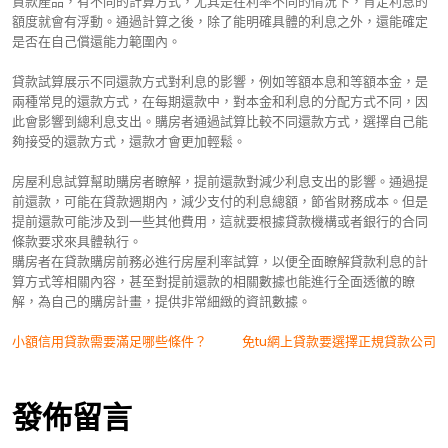
貸款產品，有不同的計算方式，尤其是在利率不同的情況下，肯定利息的
額度就會有浮動。通過計算之後，除了能明確具體的利息之外，還能確定
是否在自己償還能力範圍內。
貸款試算展示不同還款方式對利息的影響，例如等額本息和等額本金，是
兩種常見的還款方式，在每期還款中，對本金和利息的分配方式不同，因
此會影響到總利息支出。購房者通過試算比較不同還款方式，選擇自己能
夠接受的還款方式，還款才會更加輕鬆。
房屋利息試算幫助購房者瞭解，提前還款對減少利息支出的影響。通過提
前還款，可能在貸款週期內，減少支付的利息總額，節省財務成本。但是
提前還款可能涉及到一些其他費用，這就要根據貸款機構或者銀行的合同
條款要求來具體執行。
購房者在貸款購房前務必進行房屋利率試算，以便全面瞭解貸款利息的計
算方式等相關內容，甚至對提前還款的相關數據也能進行全面透徹的瞭
解，為自己的購房計畫，提供非常細緻的資訊數據。
文
小額信用貸款需要滿足哪些條件？
免tu網上貸款要選擇正規貸款公司
章
導
發佈留言
覽