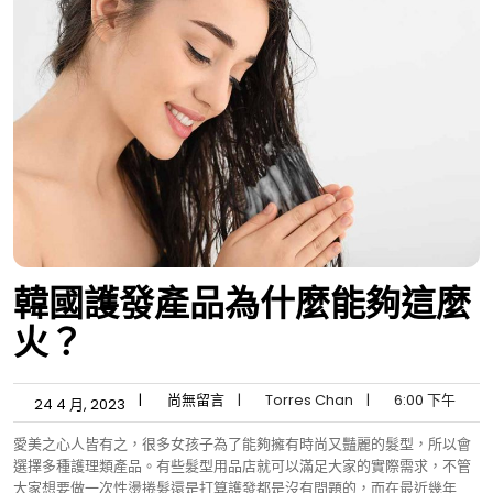
韓國護發產品為什麼能夠這麼
火？
|
尚無留言
|
Torres Chan
|
6:00 下午
24 4 月, 2023
愛美之心人皆有之，很多女孩子為了能夠擁有時尚又豔麗的髮型，所以會
選擇多種護理類產品。有些髮型用品店就可以滿足大家的實際需求，不管
大家想要做一次性燙捲髮還是打算護發都是沒有問題的，而在最近幾年