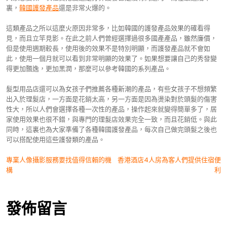
裏，
韓國護發產品
還是非常火爆的。
這類產品之所以這麼火原因非常多，比如韓國的護發產品效果的確看得
見，而且立竿見影。在此之前人們曾經選擇過很多國產產品，雖然廉價，
但是使用週期較長，使用後的效果不是特別明顯，而護發產品就不會如
此，使用一個月就可以看到非常明顯的效果了。如果想要讓自己的秀發變
得更加飄逸，更加黑潤，那麼可以參考韓國的系列產品。
髮型用品店還可以為女孩子們推薦各種新潮的產品，有些女孩子不想頻繁
出入於理髮店，一方面是花銷太高，另一方面是因為燙染對於頭髮的傷害
性大，所以人們會選擇各種一次性的產品，操作起來就變得簡單多了，居
家使用效果也很不錯，與專門的理髮店效果完全一致，而且花銷低。與此
同時，這裏也為大家準備了各種韓國護發產品，每次自己做完頭髮之後也
可以搭配使用這些護發類的產品。
文
專業人像攝影服務要找值得信賴的機
香港酒店4人房為客人們提供住宿便
構
利
章
導
發佈留言
覽