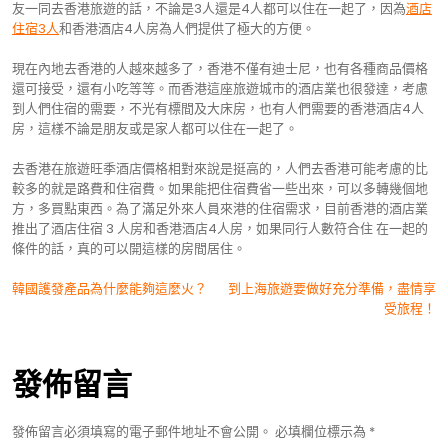
友一同去香港旅遊的話，不論是3人還是4人都可以住在一起了，因為
酒店
住宿3人
和香港酒店4人房為人們提供了極大的方便。
現在內地去香港的人越來越多了，香港不僅有迪士尼，也有各種商品價格
還可接受，還有小吃等等。而香港這座旅遊城市的酒店業也很發達，考慮
到人們住宿的需要，不光有標間及大床房，也有人們需要的香港酒店4人
房，這樣不論是朋友或是家人都可以住在一起了。
去香港在旅遊旺季酒店價格相對來說是挺高的，人們去香港可能考慮的比
較多的就是路費和住宿費。如果能把住宿費省一些出來，可以多轉幾個地
方，多買點東西。為了滿足外來人員來港的住宿需求，目前香港的酒店業
推出了酒店住宿 3 人房和香港酒店4人房，如果同行人數符合住 在一起的
條件的話，真的可以開這樣的房間居住。
文
韓國護發產品為什麼能夠這麼火？
到上海旅遊要做好充分準備，盡情享
受旅程！
章
導
發佈留言
覽
發佈留言必須填寫的電子郵件地址不會公開。
必填欄位標示為
*