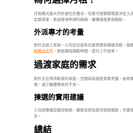
月租模式最大的好處在於靈活。住客可按實際需要決定入
定期清潔，免卻逐項申請的麻煩，搬遷過程更為輕鬆。
外派專才的考量
對外派員工來說，公司往往設有住屋預算與報銷流程，服
服務式住宅
，更能縮短通勤時間，提升工作效率。
過渡家庭的需求
對於正在等待新居的家庭，空間與設施是首要考量。設有
間，減少搬遷帶來的不安。
揀選的實用建議
入住前應確認最短租期、續租安排及提早退租條款；亦要
全。
總結