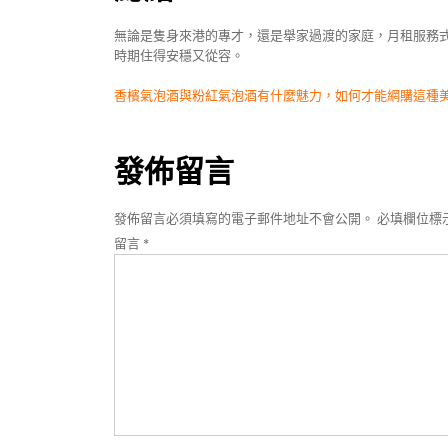
無論是隻身來港的專才，還是舉家過渡的家庭，月租服務
時期住得安穩又從容。
文
香檳氣泡酒與粉紅氣泡酒有什麼魅力，如何才能網購這種
章
導
發佈留言
覽
發佈留言必須填寫的電子郵件地址不會公開。
必填欄位標
留言
*