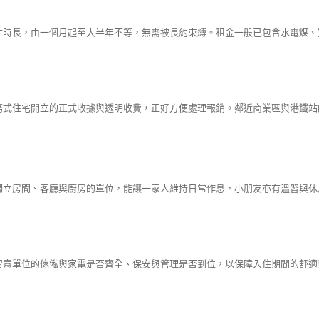
住時長，由一個月起至大半年不等，無需被長約束縛。租金一般已包含水電煤、
務式住宅開立的正式收據與透明收費，正好方便處理報銷。鄰近商業區與港鐵站
獨立房間、客廳與廚房的單位，能讓一家人維持日常作息，小朋友亦有溫習與休
留意單位的傢俬與家電是否齊全、保安與管理是否到位，以保障入住期間的舒適