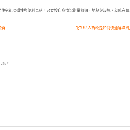
式住宅都以彈性與便利見稱。只要按自身情況衡量租期、地點與設施，就能在這
美酒
免TU私人貸款是如何快速解決資
示為
*