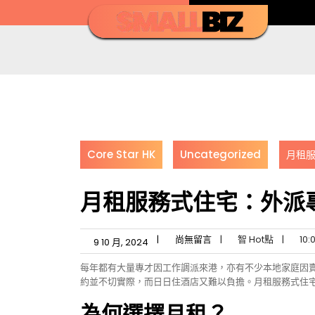
Skip
to
content
Core Star HK
Uncategorized
月租
月租服務式住宅：外派
|
尚無留言
|
智 Hot點
|
10:
9 10 月, 2024
每年都有大量專才因工作調派來港，亦有不少本地家庭因
約並不切實際，而日日住酒店又難以負擔。月租服務式住
為何選擇月租？